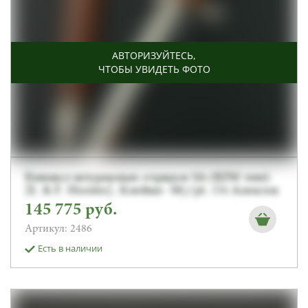
АВТОРИЗУЙТЕСЬ
,
ЧТОБЫ УВИДЕТЬ ФОТО
Кинжал штурмовых отрядов SA (RZM тип).
[E. & F. Horster]. Клеймо -M7/36. От Алексея
С.
145 775
руб.
Артикул: 2486
Есть в наличии