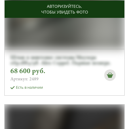
АВТОРИЗУЙТЕСЬ
,
ЧТОБЫ УВИДЕТЬ ФОТО
Штык к винтовке системы Маузера
обр.1884/98. Alex Coppel. Парные номера.
От Алексея С.
68 600
руб.
Артикул: 2489
Есть в наличии