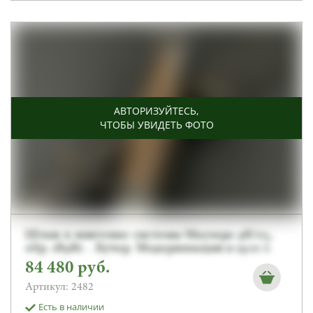
АВТОРИЗУЙТЕСЬ
,
ЧТОБЫ УВИДЕТЬ ФОТО
Штык к винтовке системы Маузера 98/05,
обр. 1898г. . Бучер. Модернизация в 1920 г.
От Алексея С.
84 480
руб.
Артикул: 2482
Есть в наличии