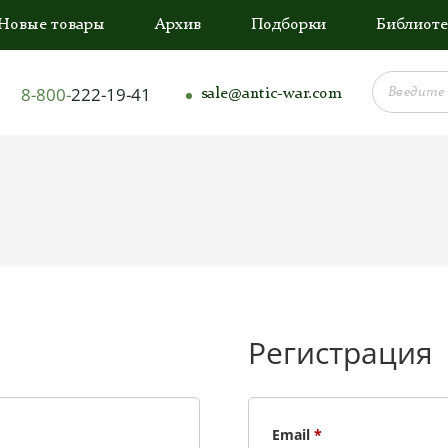
Новые товары
Архив
Подборки
Библиоте
8-800-
222-19-41
sale@antic-war.com
Регистрация
Обязательно
Email
*