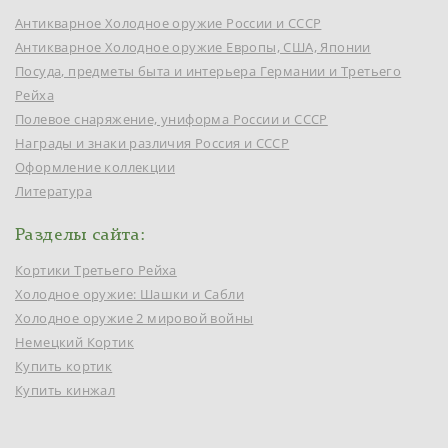
Антикварное Холодное оружие России и СССР
Антикварное Холодное оружие Европы, США, Японии
Посуда, предметы быта и интерьера Германии и Третьего
Рейха
Полевое снаряжение, униформа России и СССР
Награды и знаки различия Россия и СССР
Оформление коллекции
Литература
Разделы сайта:
Кортики Третьего Рейха
Холодное оружие: Шашки и Сабли
Холодное оружие 2 мировой войны
Немецкий Кортик
Купить кортик
Купить кинжал