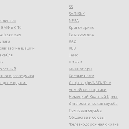
SS
SA/NSKK
Золинген
NPEA
к ВМФ в СПб
Кригсмарине
кий кинжал
Гитлерюгенд
шпага
RAD
 кавказские шашки
RLB
я сабля
TeNo
ик
Штыки
долазный
Миниатюры
нного разведчика
Боевые ножи
лодное оружие
Люфтваффе/NSFK/DLV
Армейские кортики
Немецкий Красный Крест
Дипломатическая служба
Почтовая служба
Общества и союзы
Железнодорожная охрана