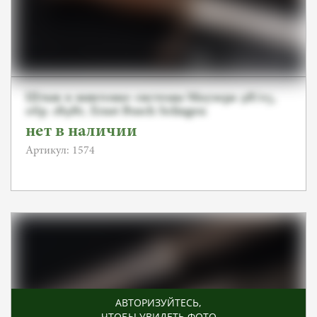
Штык к винтовке системы Маузера 98/05,
обр. 1898г, Ernst Busch Solingen
нет в наличии
Артикул: 1574
АВТОРИЗУЙТЕСЬ
,
ЧТОБЫ УВИДЕТЬ ФОТО