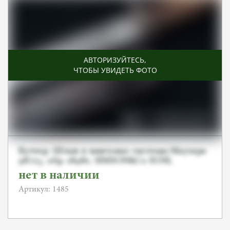
АВТОРИЗУЙТЕСЬ
,
ЧТОБЫ УВИДЕТЬ ФОТО
Бутчер. Штык к винтовке системы Маузера
98/05, обр. 1898г, SIMSON&Co SUHL
нет в наличии
Артикул: 1485