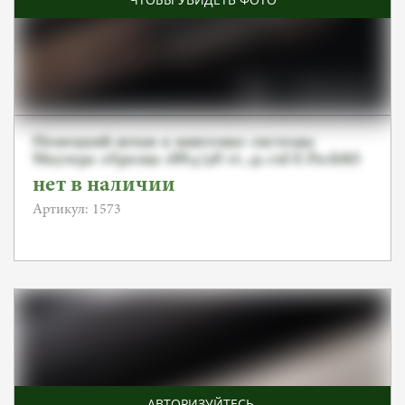
Немецкий штык к винтовке системы
Маузера образца 1884/98 гг.,41.cul-E.Pack&S
нет в наличии
Артикул: 1573
АВТОРИЗУЙТЕСЬ
,