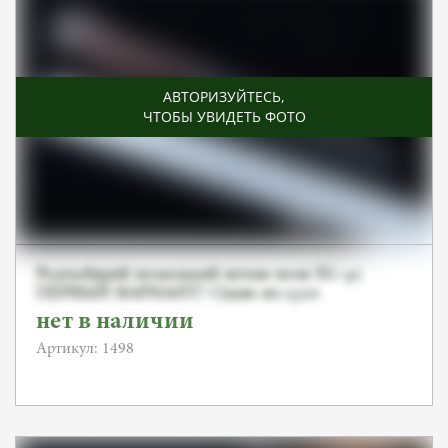
АВТОРИЗУЙТЕСЬ
,
ЧТОБЫ УВИДЕТЬ ФОТО
Редчайший немецкий штык-нож SG-42
ПЕРВЫЙ ВАРИАНТ! Один из 1500
выпущенных.
нет в наличии
Артикул: 1498