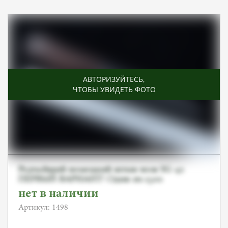
АВТОРИЗУЙТЕСЬ
,
ЧТОБЫ УВИДЕТЬ ФОТО
Редчайший немецкий штык-нож SG-42
ПЕРВЫЙ ВАРИАНТ! Один из 1500
выпущенных.
нет в наличии
Артикул: 1498