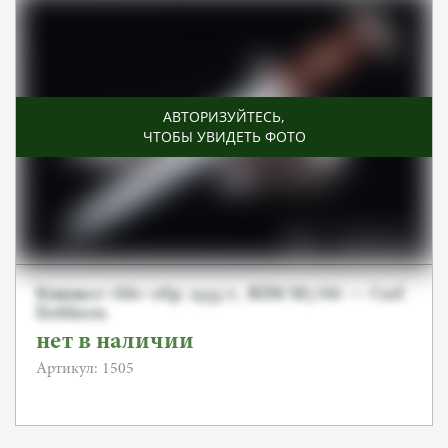
АВТОРИЗУЙТЕСЬ
,
ЧТОБЫ УВИДЕТЬ ФОТО
Кинжал «SA» обр. 1933 г., RZM M7/66 — Carl
Eickhorn
нет в наличии
Артикул: 1505