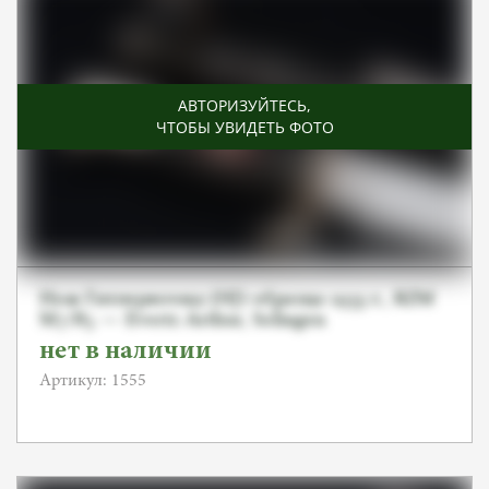
АВТОРИЗУЙТЕСЬ
,
ЧТОБЫ УВИДЕТЬ ФОТО
Нож Гитлерюгенд (HJ) образца 1933 г., RZM
M7/85 — Evertz Arthur, Solingen
нет в наличии
Артикул: 1555