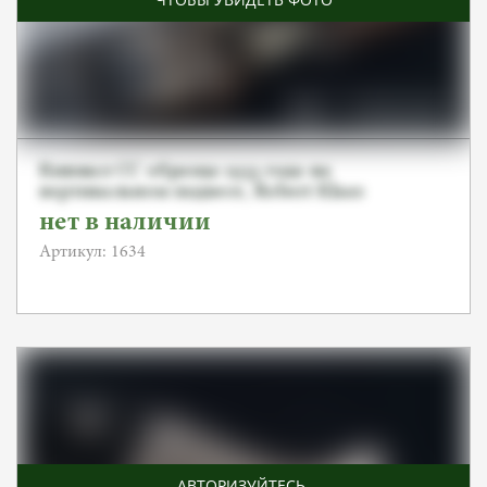
Кинжал СС образца 1933 года на
вертикальном подвесе, Robert Klaas
нет в наличии
Артикул: 1634
АВТОРИЗУЙТЕСЬ
,