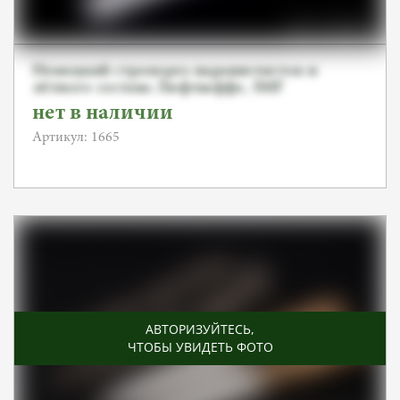
Немецкий стропорез парашютистов и
лётного состава Люфтваффе, SMF
нет в наличии
Артикул: 1665
АВТОРИЗУЙТЕСЬ
,
ЧТОБЫ УВИДЕТЬ ФОТО