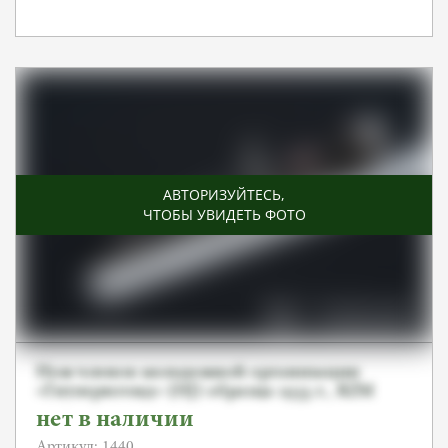
АВТОРИЗУЙТЕСЬ
,
ЧТОБЫ УВИДЕТЬ ФОТО
Нож членов молодежной организации
«Гитлерюгенд» (HJ) образца 1933 г., RZM
M7/37 1939
нет в наличии
Артикул: 1440