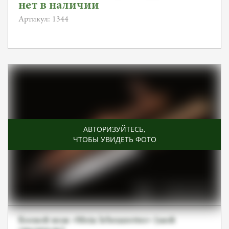
M7/51 1936
нет в наличии
Артикул: 1344
АВТОРИЗУЙТЕСЬ
,
ЧТОБЫ УВИДЕТЬ ФОТО
Боевой нож «Mein lebensretter» (мой