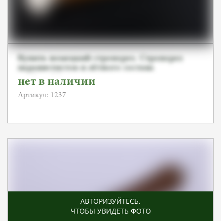
Купить немецкий стропорез. Стропорез
парашютистов и лётного состава
Люфтваффе, SMF
нет в наличии
Артикул: 1237
АВТОРИЗУЙТЕСЬ
,
ЧТОБЫ УВИДЕТЬ ФОТО