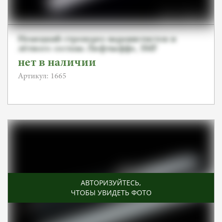
Немецкий стропорез парашютистов и
лётного состава Люфтваффе, SMF
нет в наличии
Артикул: 1665
АВТОРИЗУЙТЕСЬ
,
ЧТОБЫ УВИДЕТЬ ФОТО