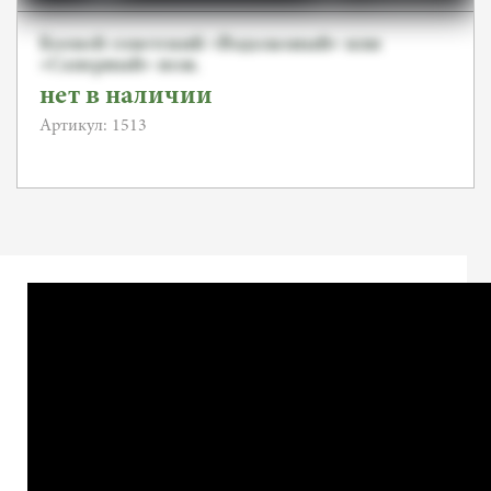
Боевой советский «Водолазный» или
«Саперный» нож.
нет в наличии
Артикул: 1513