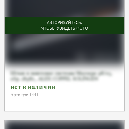
АВТОРИЗУЙТЕСЬ
,
ЧТОБЫ УВИДЕТЬ ФОТО
Штык к винтовке системы Маузера 98/05,
обр. 1898г,, ALEX COPPEL SOLINGEN
нет в наличии
Артикул: 1441