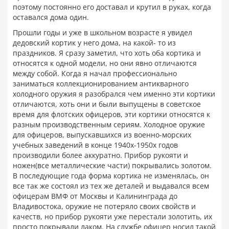
поэтому постоянно его доставал и крутил в руках, когда
оставался дома один.
Прошли годы и уже в школьном возрасте я увидел
дедовский кортик у него дома, на какой- то из
праздников. Я сразу заметил, что хоть оба кортика и
относятся к одной модели, но они явно отличаются
между собой. Когда я начал профессионально
заниматься коллекционированием антикварного
холодного оружия я разобрался чем именно эти кортики
отличаются, хоть они и были выпущены в советское
время для флотских офицеров, эти кортики относятся к
разным производственным сериям. Холодное оружие
для офицеров, выпускавшихся из военно-морских
учебных заведений в конце 1940х-1950х годов
производили более аккуратно. Прибор рукояти и
ножен(все металлические части) покрывались золотом.
В последующие года форма кортика не изменялась, он
все так же состоял из тех же деталей и выдавался всем
офицерам ВМФ от Москвы и Калининграда до
Владивостока, оружие не потеряло своих свойств и
качеств, но прибор рукояти уже перестали золотить, их
просто покрывали лаком. На службе офицер носил такой