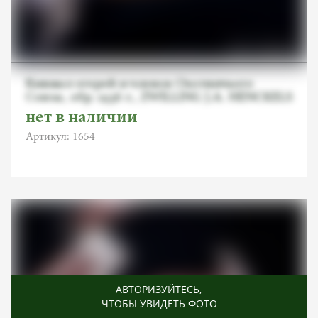
Кинжал егерей и членов Охотничьего
Союза, обр. 1936 г., ZWILLING J.A. HENCKELS
нет в наличии
Артикул: 1654
АВТОРИЗУЙТЕСЬ
,
ЧТОБЫ УВИДЕТЬ ФОТО