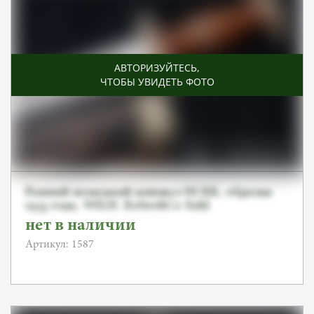
АВТОРИЗУЙТЕСЬ
,
ЧТОБЫ УВИДЕТЬ ФОТО
Ранний немецкий кинжал НСКК, образца
1933 года, WILH. Kober&Co Suhl
нет в наличии
Артикул: 1587