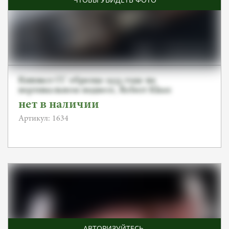
Кинжал СС образца 1933 года на
вертикальном подвесе, Robert Klaas
нет в наличии
Артикул: 1634
АВТОРИЗУЙТЕСЬ
,