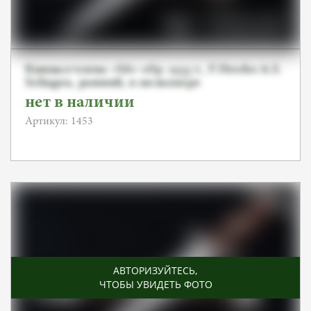
Кинжал члена «SA» обр. 1933 г., F.Herder A.S.
Solingen, ранний, в мельхиоре
нет в наличии
Артикул: 1453
АВТОРИЗУЙТЕСЬ
,
ЧТОБЫ УВИДЕТЬ ФОТО