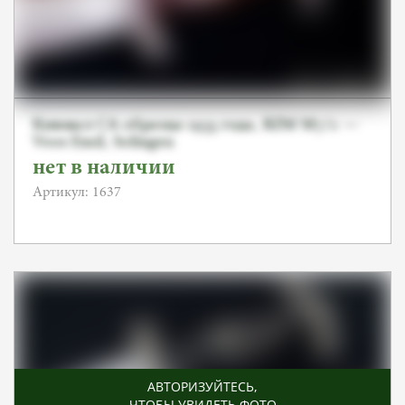
Кинжал СА образца 1933 года, RZM M7/2 —
Voos Emil, Solingen
нет в наличии
Артикул: 1637
АВТОРИЗУЙТЕСЬ
,
ЧТОБЫ УВИДЕТЬ ФОТО