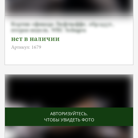
Кортик офицера Люфтваффе, обр.1937г.,
вторая модель, WKC Solingen
нет в наличии
Артикул: 1679
АВТОРИЗУЙТЕСЬ
,
ЧТОБЫ УВИДЕТЬ ФОТО