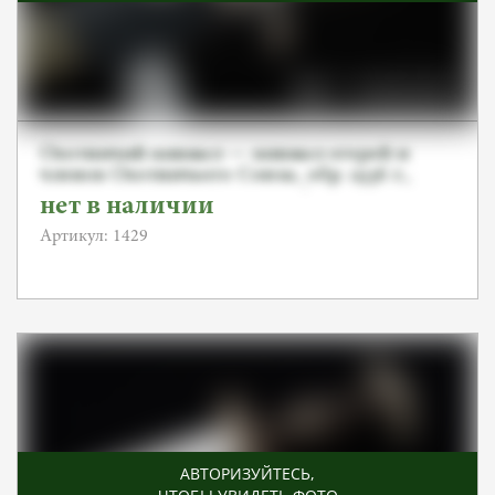
Охотничий кинжал — кинжал егерей и
членов Охотничьего Союза, обр. 1936 г.,
Трехстороннее травление, Alcoso
нет в наличии
Артикул: 1429
АВТОРИЗУЙТЕСЬ
,