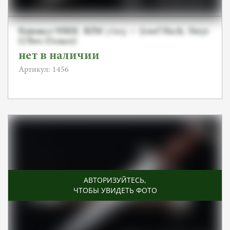
Кинжал NSKK. RZM 7/103 — Josef Hack, Steyr
(Ober-Donau)
нет в наличии
Артикул: 1456
АВТОРИЗУЙТЕСЬ
,
ЧТОБЫ УВИДЕТЬ ФОТО