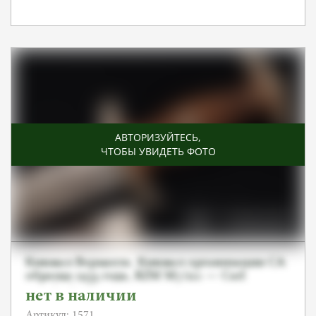
АВТОРИЗУЙТЕСЬ
,
ЧТОБЫ УВИДЕТЬ ФОТО
Кинжал Вермахта. Кинжал организации СА
образца 1933 года, RZM M7/112 — Carl
Wusthof Solingen.
нет в наличии
Артикул: 1571