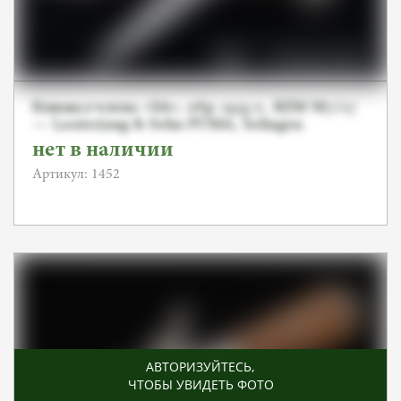
Кинжал члена «SA», обр. 1933 г., RZM M7/27
— Lauterjung & Sohn PUMA, Solingen
нет в наличии
Артикул: 1452
АВТОРИЗУЙТЕСЬ
,
ЧТОБЫ УВИДЕТЬ ФОТО