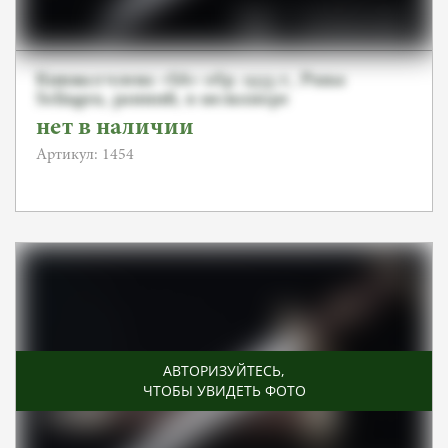
Кинжал члена «SA» обр. 1933 г., Puma
Solingen, ранний, в мельхиоре
нет в наличии
Артикул: 1454
АВТОРИЗУЙТЕСЬ
,
ЧТОБЫ УВИДЕТЬ ФОТО