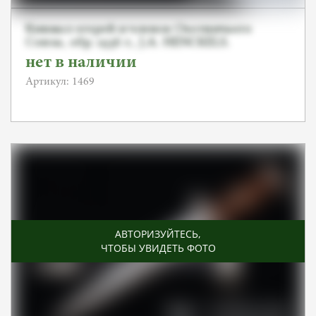
Кинжал егерей и членов Охотничьего
Союза, обр. 1936 г., J.A. HENCKELS.
SOLINGEN ZWILLINGSWERK
нет в наличии
Артикул: 1469
АВТОРИЗУЙТЕСЬ
,
ЧТОБЫ УВИДЕТЬ ФОТО