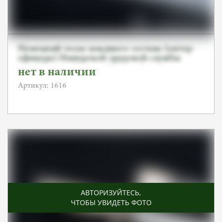
Немецкий тесак младшего состава (унтер-
офицера) Имперской трудовой службы
(RAD), Axt-und Hauerfabrik Solingen
нет в наличии
Артикул: 1616
АВТОРИЗУЙТЕСЬ
,
ЧТОБЫ УВИДЕТЬ ФОТО