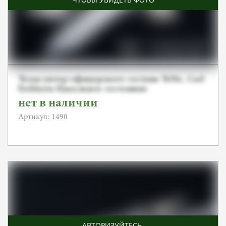
Тесак унтер-офицерского состава TeNo, Carl
Eickhorn Идеальное состояние
нет в наличии
Артикул: 1490
АВТОРИЗУЙТЕСЬ
,