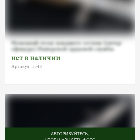
Немецкий тесак младшего состава (унтер-
офицера) Имперской трудовой службы
(RAD), JULIUS KREBS
нет в наличии
Артикул: 1548
АВТОРИЗУЙТЕСЬ
,
ЧТОБЫ УВИДЕТЬ ФОТО