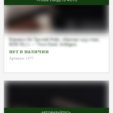
Кинжал SA Третий Рейх, образца 1933 года,
RZM M7/2 — Voos Emil, Solingen
нет в наличии
Артикул: 1577
АВТОРИЗУЙТЕСЬ
,