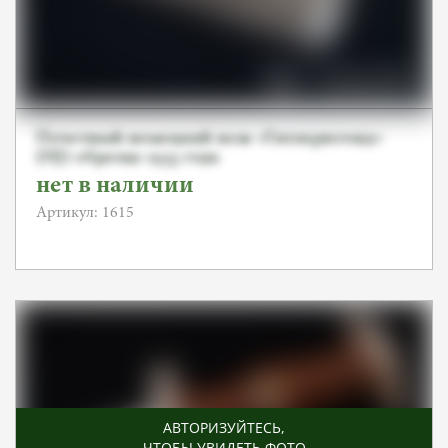
Почетный немецкий нож «Гитлерюгенд»
(HJ) образца 1933 года
нет в наличии
Артикул: 1615
АВТОРИЗУЙТЕСЬ
,
ЧТОБЫ УВИДЕТЬ ФОТО