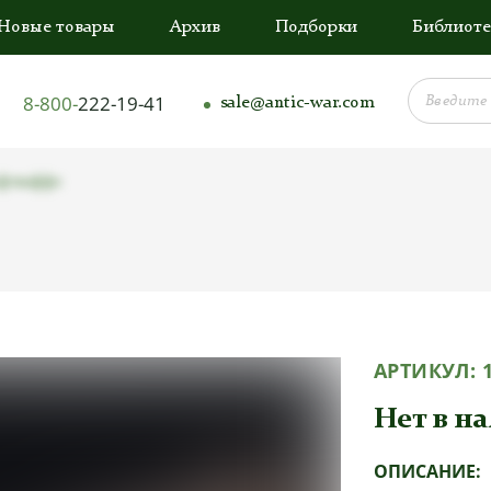
Новые товары
Архив
Подборки
Библиоте
8-800-
222-19-41
sale@antic-war.com
фтваффе
АРТИКУЛ:
Нет в н
ОПИСАНИЕ: