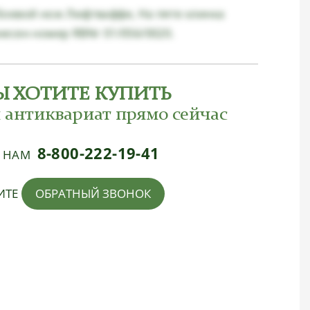
оевой нож Люфтваффе, На пяте клинка
есен номер RBNr 01/056/0020.
Ы ХОТИТЕ КУПИТЬ
 антиквариат прямо сейчас
8-800-222-19-41
Е НАМ
ИТЕ
ОБРАТНЫЙ ЗВОНОК