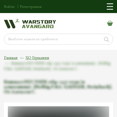
Войти
Регистрация
Главная
ХО Германии
Кинжал DLV/NSFK обр. 1937 года (в алюминии). [Helbig
F.&A. GAEFLER, Steinbach]. От Алексея С.
Кинжал DLV/NSFK обр. 1937 года (в
алюминии). [Helbig F.&A. GAEFLER, Steinbach].
От Алексея С.