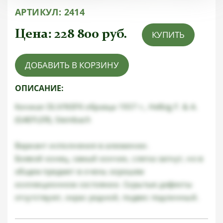
АРТИКУЛ:
2414
Цена:
228 800
руб.
КУПИТЬ
ДОБАВИТЬ В КОРЗИНУ
ОПИСАНИЕ:
Кинжал DLV/NSFK образца 1937 г., Helbig F. & A.
(GAEFLER), Steinbach
Вариант исполнения в алюминии.
Боевой конец, самый кончик, слегка загнут, но в
общем предмет в очень хорошем
коллекционном состоянии. Скрытые дефекты
отсутствуют, окрас родной, подвес подлинный.