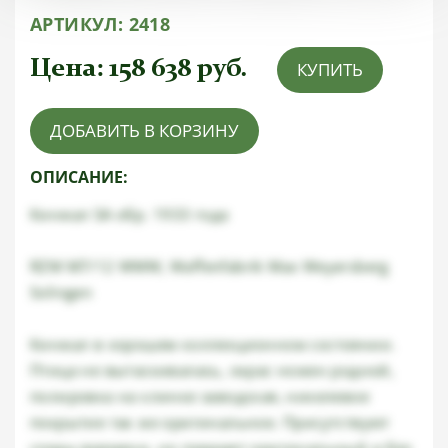
АРТИКУЛ:
2418
Цена:
158 638
руб.
КУПИТЬ
ДОБАВИТЬ В КОРЗИНУ
ОПИСАНИЕ:
Кинжал SA обр. 1933 года
RZM M7/12 WMW, Waffenfabrik Max Weyersberg
Solingen
Кинжал в хорошем коллекционном состоянии.
Птица не вытаскивалась, окрас ножен родной,
полировка на клинке заводская, никелевое
покрытие так же оригинальное. Присутствуют