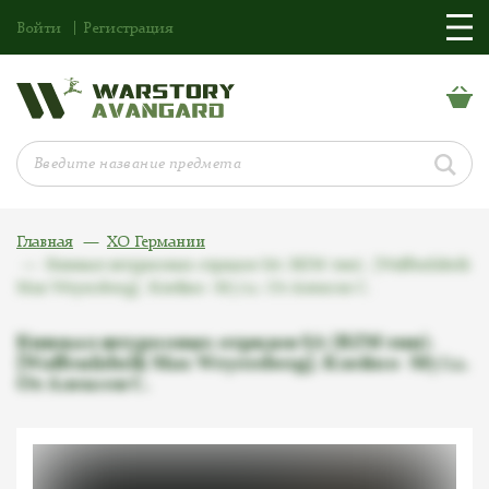
Войти
Регистрация
Главная
ХО Германии
Кинжал штурмовых отрядов SA (RZM тип). [Waffenfabrik
Max Weyersberg]. Клеймо -M7/12. От Алексея С.
Кинжал штурмовых отрядов SA (RZM тип).
[Waffenfabrik Max Weyersberg]. Клеймо -M7/12.
От Алексея С.