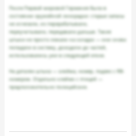
После Первой мировой Германия была в
состоянии оружейной лихорадки: старые запасы
не исчезали, их перерабатывали,
переучитывали, передавали дальше. Такие
штыки не просто лежали на складах — они снова
попадали в систему, доходили до частей,
использовались уже в следующей эпохе.
На деталях штыка — клейма, номер, подвес с RB-
номером. Отдельно клеймо с птицей —
предположительно полицейское.