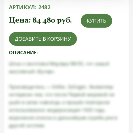
АРТИКУЛ:
2482
Цена:
84 480
руб.
КУПИТЬ
ДОБАВИТЬ В КОРЗИНУ
ОПИСАНИЕ:
Штык к винтовке Маузера 98/05, тот самый
массивный «бучер».
Производитель — Höller, Solingen. Экземпляр
интересен тем, что после Первой мировой не
ушёл в запас навсегда, а прошёл повторное
использование: модернизация 1920 года,
воронение клинка и дальнейшая служба уже в
другой системе.