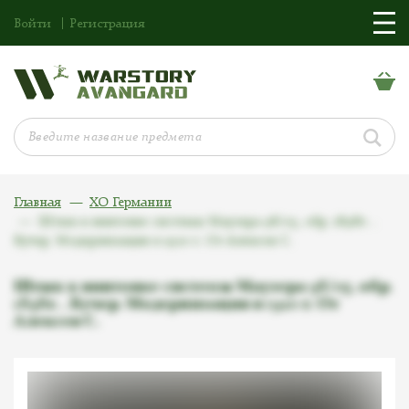
Войти
Регистрация
Главная
ХО Германии
Штык к винтовке системы Маузера 98/05, обр. 1898г. .
Бучер. Модернизация в 1920 г. От Алексея С.
Штык к винтовке системы Маузера 98/05, обр.
1898г. . Бучер. Модернизация в 1920 г. От
Алексея С.