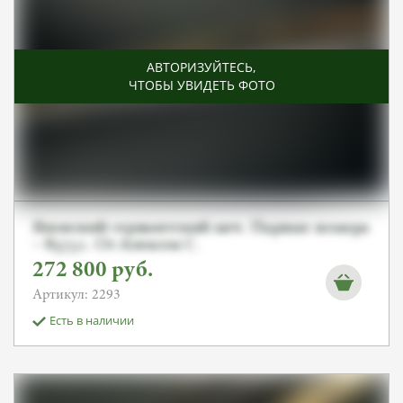
АВТОРИЗУЙТЕСЬ
,
ЧТОБЫ УВИДЕТЬ ФОТО
Японский сержантский меч. Парные номера
– 83752. От Алексея С.
272 800
руб.
Артикул: 2293
Есть в наличии