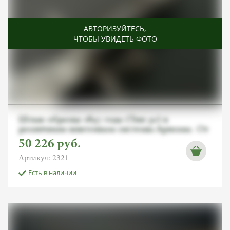
АВТОРИЗУЙТЕСЬ
,
ЧТОБЫ УВИДЕТЬ ФОТО
Штык образца 1897 года (Тип 30) к
различным винтовкам системы Арисака. От
Алексея С.
50 226
руб.
Артикул: 2321
Есть в наличии