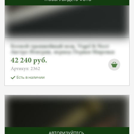
Боевой-траншейный нож, Vogel & Noot
Австро-Венгрия, период Первая Мировая
война от Алексея С.
42 240
руб.
Артикул: 2362
Есть в наличии
АВТОРИЗУЙТЕСЬ
,