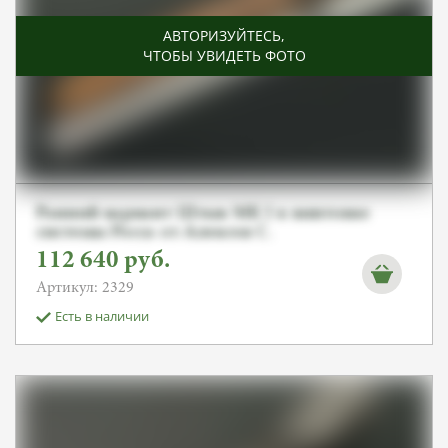
АВТОРИЗУЙТЕСЬ
,
ЧТОБЫ УВИДЕТЬ ФОТО
Ранний вариант Штык MK I к винтовке
системы Росса от Алексея С.
112 640
руб.
Артикул: 2329
Есть в наличии