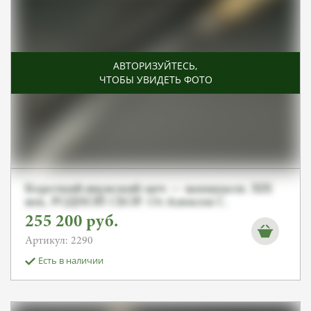
АВТОРИЗУЙТЕСЬ
,
ЧТОБЫ УВИДЕТЬ ФОТО
Короткий японский меч — вакидзаси. XIX
век, РОДНОЙ СБОР. От Алексея С.
255 200
руб.
Артикул: 2290
Есть в наличии