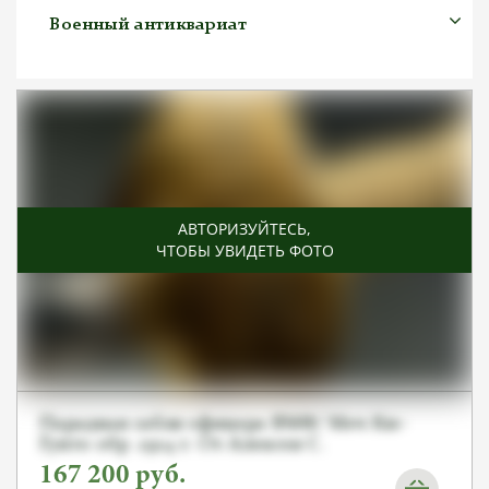
Военный антиквариат
АВТОРИЗУЙТЕСЬ
,
ЧТОБЫ УВИДЕТЬ ФОТО
Парадная сабля офицера ВМФ/ Меч Кю-
Гунто обр .1914 г. От Алексея С.
167 200
руб.