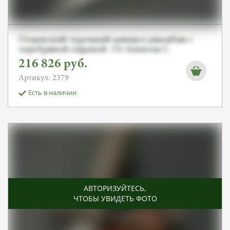
Османский турецкий кинжал джамбия с
серебряной оправой. От Алексея С.
216 826
руб.
Артикул: 2379
Есть в наличии
АВТОРИЗУЙТЕСЬ
,
ЧТОБЫ УВИДЕТЬ ФОТО