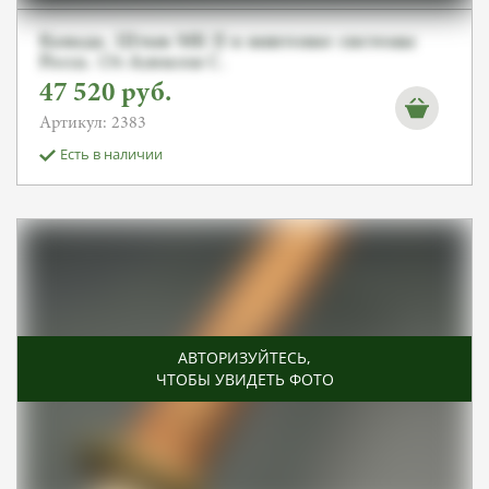
Канада. Штык MK II к винтовке системы
Росса. От Алексея С.
47 520
руб.
Артикул: 2383
Есть в наличии
АВТОРИЗУЙТЕСЬ
,
ЧТОБЫ УВИДЕТЬ ФОТО