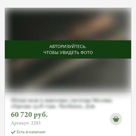
АВТОРИЗУЙТЕСЬ
,
ЧТОБЫ УВИДЕТЬ ФОТО
Штык-нож к винтовке системы Мосина
образца 1928 года. Hackman, Для
ШЮЦКОРА! От Алексея С.
60 720
руб.
Артикул: 2283
Есть в наличии