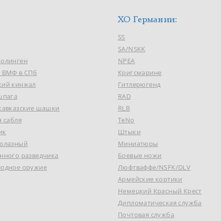
ХО Германии:
SS
SA/NSKK
Золинген
NPEA
к ВМФ в СПб
Кригсмарине
кий кинжал
Гитлерюгенд
шпага
RAD
 кавказские шашки
RLB
я сабля
TeNo
ик
Штыки
долазный
Миниатюры
нного разведчика
Боевые ножи
лодное оружие
Люфтваффе/NSFK/DLV
Армейские кортики
Немецкий Красный Крест
Дипломатическая служба
Почтовая служба