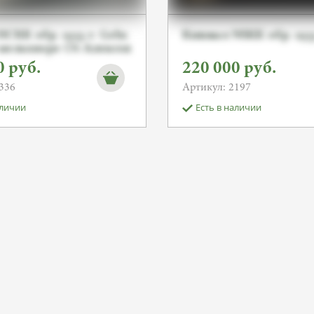
СКК обр. 1933 г. Gebr.
Кинжал NSKK обр. 193
В мельхиоре От Алексея
0
руб.
220 000
руб.
336
Артикул: 2197
аличии
Есть в наличии