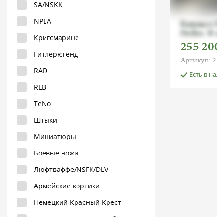
SA/NSKK
NPEA
Кинжал Н
Heller. 
Кригсмарине
С.
255 20
Гитлерюгенд
Артикул: 2
RAD
Есть в н
RLB
TeNo
Штыки
Миниатюры
Боевые ножи
Люфтваффе/NSFK/DLV
Армейские кортики
Немецкий Красный Крест