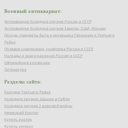
Военный антиквариат:
Антикварное Холодное оружие России и СССР
Антикварное Холодное оружие Европы, США, Японии
Посуда, предметы быта и интерьера Германии и Третьего
Рейха
Полевое снаряжение, униформа России и СССР
Награды и знаки различия Россия и СССР
Оформление коллекции
Литература
Разделы сайта:
Кортики Третьего Рейха
Холодное оружие: Шашки и Сабли
Холодное оружие 2 мировой войны
Немецкий Кортик
Купить кортик
Купить кинжал