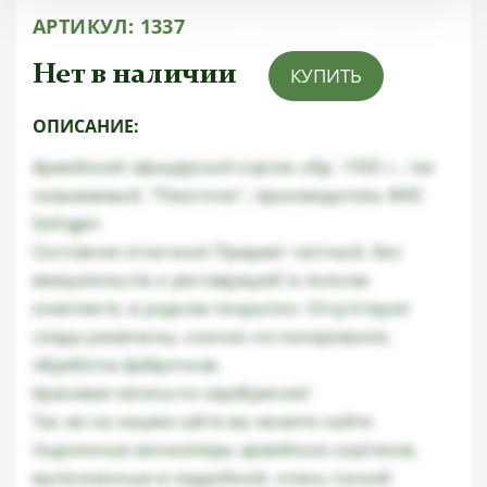
АРТИКУЛ:
1337
Нет в наличии
КУПИТЬ
ОПИСАНИЕ:
Армейский офицерский кортик обр. 1935 г., так
называемый, "Пехотник", производитель WKC
Solingen
Состояние отличное! Предмет честный, без
вмешательств и реставраций! в полном
комплекте, в родном покрытии. Отсутствуют
следы ржавчины, клинок не полировался,
обработка фабричная.
Красивая патина по серебрению!
Так же на нашем сайте вы можете найти
подлинные миниатюры армейских кортиков,
выполненные в подробной, очень тонкой