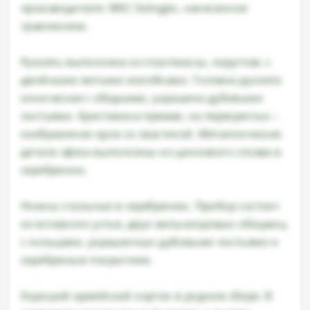
производителя: WKC Solingen, нанесенное
травлением.
Рукоять выполнена из пластмассы, округлая, с
двойными витыми желобками. Головка рукояти
коническая с ободками, украшена дубовыми
листьями. Крестовина прямая, на перекрестье –
изображение орла со свастикой. Металлические
детали эфеса выполнены из цинкового сплава в
серебрении.
Ножны стальные в серебрении. Прибор состоит
из вставного устья, двух мельхиоровых обоцмиц
с кольцами, украшенных дубовыми листьями и
серебряным покрытием.
Хороший армейский кортик в родном сборе. В