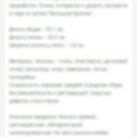
проработке. Очень интересно и дорого смотрятся
в паре со своим "Большим братом".
Длина общая – 37,1 см.
Длина клинка – 25,5 см.
Ширина клинка у пяты – 1,8 см.
Материал, техника – сталь, пластмасса, цинковый
сплав, мельхиор, кожа, травление, литье,
полировка.
Сохранность хорошая, предмет в родном сборе,
без вмешательств и реставраций. Скрытые
дефекты отсутствуют.
Описание предмета: Клинок прямой,
шестигранный, обоюдоострый,
никелированный. На пяте клинка клеймо