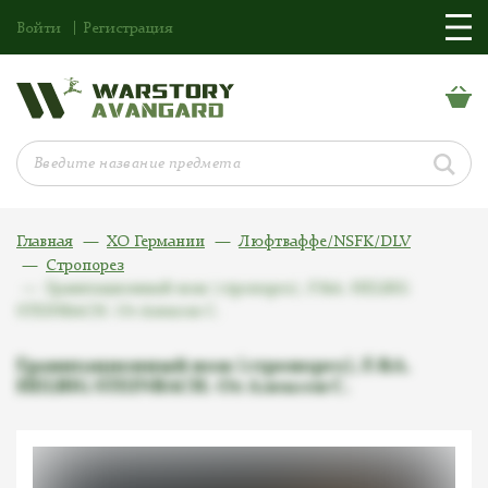
Войти
Регистрация
Главная
ХО Германии
Люфтваффе/NSFK/DLV
Стропорез
Гравитационный нож (стропорез), F.&A. HELBIG
STEINBACH. От Алексея С.
Гравитационный нож (стропорез), F.&A.
HELBIG STEINBACH. От Алексея С.