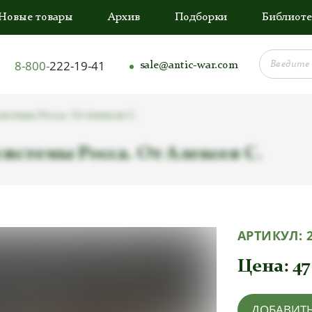
Новые товары
Архив
Подборки
Библиоте
8-800-
222-19-41
sale@antic-war.com
истемы Росса. От Алексея С.
истемы Росса. От Алексея С.
АРТИКУЛ:
Цена:
47
ДОБАВИТЬ