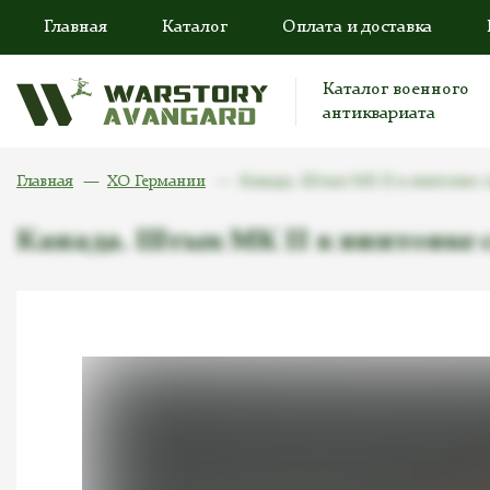
Главная
Каталог
Оплата и доставка
Каталог военного
антиквариата
Главная
ХО Германии
Канада. Штык MK II к винтовке с
Канада. Штык MK II к винтовке с