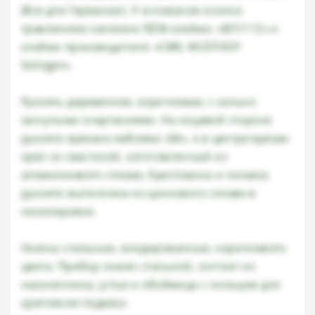
(Все для Германии). У основания клинка
травлением нанесено RZM-клеймо: «M7/112» и
клеймо производителя: «CARL WUSTHOF
Solingen».
Рукоять деревянная, коричневая, с сильно
загнутыми очертаниями. На лицевой стороне
рукояти врезана эмблема «SA», а в центре врезан
орел со свастикой, изготовленный из
алюминиевого сплава. Крестовина и головка
рукояти выполнена из цинкового сплава в
никелировке.
Ножны стальные, анодированные, коричневого
цвета. Прибор ножен стальной, состоит из
наконечника, устья и обоймицы с кольцом для
крепления подвеса.