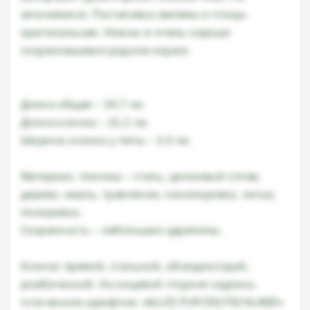
затачивался. Постановка эмлемы и птицы
оригинальная. Ножны в очень хорошо
сохранившемся родном окрасе.
Длина общая – 34,7 см.
Длина клинка – 22,2 см.
Ширина клинка у пяты – 3,4 см.
Материал, техника – сталь, цинковый сплав,
дерево, эмаль, травление, никелировка, литье,
полировка.
Сохранность – небольшие царапины.
Клинок прямой, стальной, обоюдоострый,
ромбический. На лицевой стороне надпись
готическим шрифтом: «ALLES FUR DEUTSCHLAND»