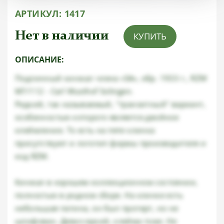
АРТИКУЛ:
1417
Нет в наличии
КУПИТЬ
ОПИСАНИЕ:
Подлинный кинжал члена «SA», обр. 1933 г., RZM
M7/112 - Carl Wusthof Solingen.
Редкий, так называемый, "транзитный" вариант,
особенностью которого является двойное
клеймление. То есть на пяте клинка
присутствуют и логотип фирмы производителя и
код RZM.
Кинжал в хорошем коллекционном состоянии,
полностью в родном сборе. На клинке есть
небольшая патина, он был протерт, но не
шлифован. Девиз яркий, клейма тоже. Не