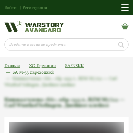
Войти
Регистрация
Главная
ХО Германии
SA/NSKK
SA M-33 переходной
Кинжал члена «SA», обр. 1933 г., RZM M7/112 — Carl
Wusthof Solingen. Двойное клеймо
Кинжал члена «SA», обр. 1933 г., RZM M7/112 —
Carl Wusthof Solingen. Двойное клеймо