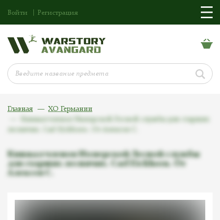
Войти
Регистрация
Главная
ХО Германии
Кинжал членов Имперской Лесной службы для старших
лесничих. Carl Eickhorn. От Алексея С.
Кинжал членов Имперской Лесной службы
для старших лесничих. Carl Eickhorn. От
Алексея С.