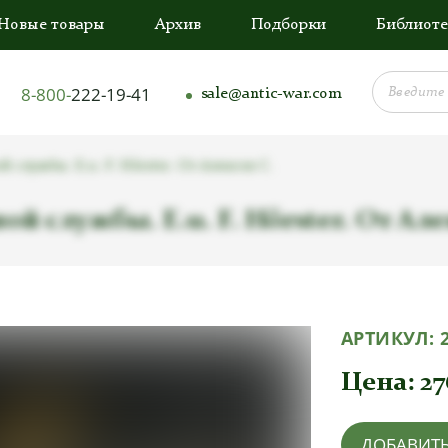
Новые товары
Архив
Подборки
Библиоте
8-800-
222-19-41
sale@antic-war.com
службы. E.u. F. Hörster. От Алексея С.
 службы. E.u. F. Hörster. От Але
АРТИКУЛ:
Цена:
27
ДОБАВИТЬ