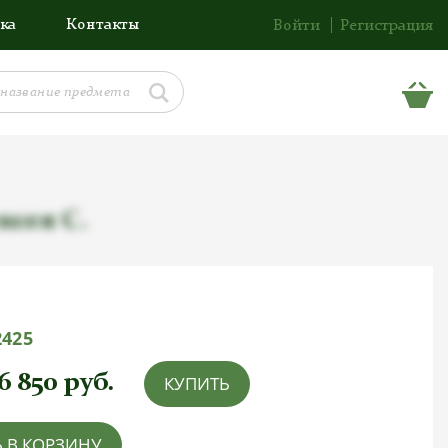
ка
Контакты
Войти
Регистрация
ксея С.
2425
6 850
руб.
КУПИТЬ
 В КОРЗИНУ