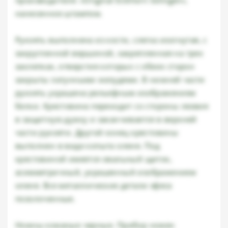
производителя: «Original Eickhorn Solingen»,
нанесенное штампом.
Рукоять выполнена из кости, слегка изогнутая, с
закругленной вершиной, закрепленная на трех
заклепках, отверстия которых с обеих сторон
закрыты латунными желудями. В нижней части
рукоять украшена рельефным изображением
белки. Крестовина переходит со стороны лезвия
в защитную дужку и заканчивается в верхней
части рукояти. Другой конец крестовины
выполнен в виде копыта оленя. Под
крестовиной имеется овальный щиток,
асимметричный, украшенный изображением
оленя. Все металлические детали эфеса
позолоченные.
Ножны кожаные черные. Прибор ножен