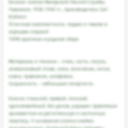
Кинжал членов Имперской Лесной Службы,
Германия, 1936-1942 гг., производитель Carl
Eickhorn
Отличная комплектность: подвес и темляк в
хорошем сохране!
100% оригинал в родном сборе
Материалы и техника – сталь, кость, латунь,
алюминиевый сплав, кожа, золочение, литье,
ковка, травление, шлифовка.
Сохранность – небольшие потертости.
Клинок стальной, прямой, плоский,
однолезвийный, без долов, украшен травленым
орнаментом на растительную и охотничью
тематику. У основания клинка клеймо