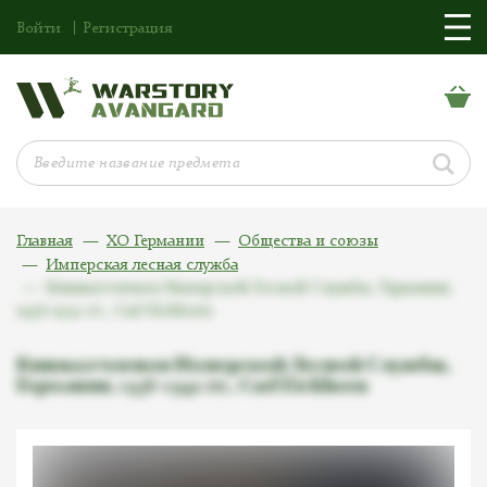
Войти
Регистрация
Главная
ХО Германии
Общества и союзы
Имперская лесная служба
Кинжал членов Имперской Лесной Службы, Германия,
1936-1942 гг., Carl Eickhorn
Кинжал членов Имперской Лесной Службы,
Германия, 1936-1942 гг., Carl Eickhorn