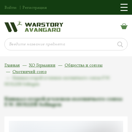
Войти
Регистрация
Главная
ХО Германии
Общества и союзы
Охотничий союз
Кинжал егерей и членов охотничьего союза F.W.
HOLLER Solingen
Кинжал егерей и членов охотничьего союза
F.W. HOLLER Solingen