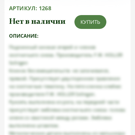
АРТИКУЛ:
1268
Нет в наличии
КУПИТЬ
ОПИСАНИЕ:
Подлинный кинжал егерей и членов
охотничьего союза. Производитель F.W. HOLLER
Solingen
Клинок без вмешательств- не затачивался,
прямой. Присутствует двустороннее травление
на охотничью тематику. На пяте клинка клеймо
производителя F.W. HOLLER Solingen.
Рукоять выполнена из рога, на передней части
присутствует эмблема охотничьего союза- голова
оленя со свастикой между рогами. Эмблема
выполнена штампом.
Металлические детали выполнены из мельхиора