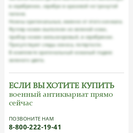
в серебрении, серебро в красивой не тронутой
патине.
Ножны оригинальные, именно от этого кинжала.
Футляр ножен выполнен из зеленой кожи,
прибор ножен мельхиоровый, в серебрении.
Присутствуют следы износа, потертости.
В комплекте оригинальный кожаный подвес
зеленого цвета.
ЕСЛИ ВЫ ХОТИТЕ КУПИТЬ
военный антиквариат прямо
сейчас
ПОЗВОНИТЕ НАМ
8-800-222-19-41