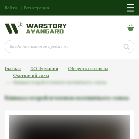
Войти
Регистрация
Главная
ХО Германии
Общества и союзы
Охотничий союз
Кинжал егерей и членов охотничьего союза
Кинжал егерей и членов охотничьего союза