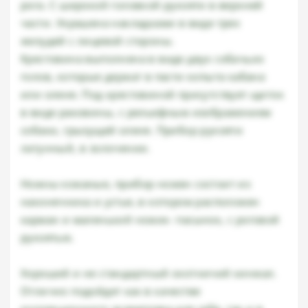
рога. С широкой головкой рукояти в верхней
части. Украшена накладками в виде трех
желудей с лицевой стороны.
Крестовина выполнена в виде двух собачьих
голов, которые держат в пасти копыта кабана
или оленя. Под крестовиной присутствует щиток
в виде раковины, с рельефным изображением
собаки, грызущей оленя. Прибор рукояти
латунный, в золочении.
Ножны кожаные, прибор ножен состоит из
наконечника и устья, в котором расположен
карман и маленький ножик- пасынок, с роговой
рукоятью.
Хороший и не стандартный охотничий кинжал.
Отлично подойдет как в качестве