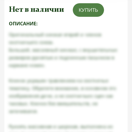
Нет в наличии
КУПИТЬ
ОПИСАНИЕ:
Оригинальный кинжал егерей и членов
охотничьего союза.
Большой, массивный кинжал, с внушительных
размеров рукоятью и подлинным пасынком в
кармане ножен.
Клинок украшен травлением на охотничьи
тематику. Обратите внимание, в основном это
изображения дичи, а не охотничьих сцен как
таковых. Клинок без вмешательств, не
затачивался.
Рукоять массивная и широкая, выполнена из