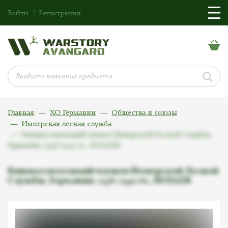
Войти
Регистрация
Главная
ХО Германии
Общества и союзы
Имперская лесная служба
Кинжал немецкий членов Имперской Лесной Службы,
Германия, 1936-1942 гг., HOLLER
Кинжал немецкий членов Имперской Лесной
Службы, Германия, 1936-1942 гг., HOLLER