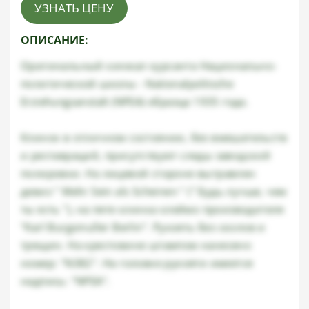
УЗНАТЬ ЦЕНУ
ОПИСАНИЕ:
Оригинальный кинжал курсанта Национально-
политической школы - Nationalpoltische
Erziehungsanstalt (NPEA) образца 1935 года.
Клинок в отличном состоянии, без вмешательств
и реставраций, присутствуют следы заводской
полировки. На лицевой стороне вытравлен
девиз " Mehr Sein als Scheinen " (" Будь лучше, чем
ты есть "), на пяте клинка клеймо производителя
"Karl Burgsmuller Berlin". Рукоять без сколов и
трещин. На крестовине штампом нанесено
номер: "N382". На головке рукояти имеется
надпись: "NPEA".