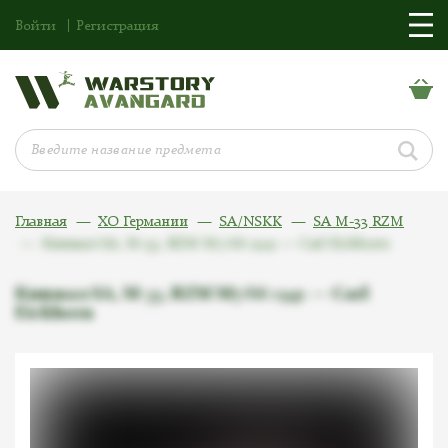
Войти
Регистрация
Главная
ХО Германии
SA/NSKK
SA M-33 RZM
Кинжал SA, M-33, RZM M7/66 1941 — Carl Eickhorn
Кинжал SA, M-33, RZM M7/66 1941 — Carl
Eickhorn