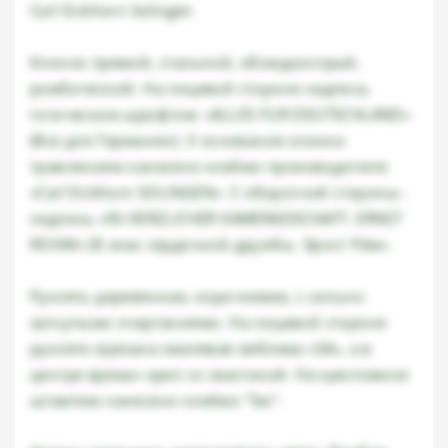
Carl Eickhorn Solingen
Клинок прямой, стальной, обоюдоострый,
ромбический. На лицевой стороне надпись
готическим шрифтом: «ALLES FUR DEUTSCHLAND»
(Все для Германии). У основания клинка
травлением нанесено клеймо производителя:
«Carl Eickhorn SOLINGEN». С оборотной стороны -
надпись «IN HERZLICHER KAMERADSCHAFT. ERNST
ROHM» (В знак сердечной дружбы. Эрнст Рём».
Рукоять деревянная, коричневая, с сильно
загнутыми очертаниями. На лицевой стороне
рукояти врезана эмалевая эмблема «SA», а в
центре врезан орел со свастикой. На крестовине
штампом нанесено клеймо "Sw".