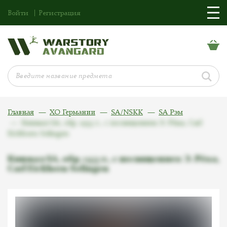
Войти
Регистрация
Главная
ХО Германии
SA/NSKK
SA Рэм
Кинжал SA, обр. 1933 г., с посвящением Э. Рёма, Carl
Eickhorn Solingen
Кинжал SA, обр. 1933 г., с посвящением Э. Рёма,
Carl Eickhorn Solingen