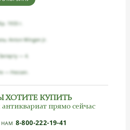
р. 1933 г.
ь: Anton Wingen Jr.
Зигерту — 4.
He — Hessen.
Ы ХОТИТЕ КУПИТЬ
 антиквариат прямо сейчас
8-800-222-19-41
Е НАМ