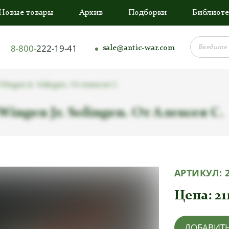
Новые товары
Архив
Подборки
Библиоте
8-800-
222-19-41
sale@antic-war.com
Wingen Jr. Solingen. От Алексея С.
Wingen Jr. Solingen. От Алексея С.
АРТИКУЛ:
Цена:
21
ДОБАВИТЬ