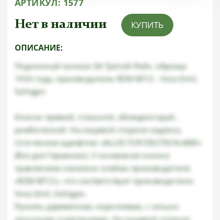
АРТИКУЛ:
1577
Нет в наличии
КУПИТЬ
ОПИСАНИЕ:
Подлинный кинжал SA Третий Рейх, образца
1933 года, производитель RZM M7/2 - Voos Emil,
Solingen
Клинок прямой, стальной, обоюдоострый,
ромбический. На лицевой стороне надпись
готическим шрифтом: «ALLES FUR DEUTSCHLAND»
(Все для Германии). У основания клинка
травлением нанесено клеймо производителя:
«RZM M7/2», что соответствует производителю
Voos Emil, Solingen.
Рукоять деревянная, коричневая, с сильно
загнутыми очертаниями. На лицевой стороне