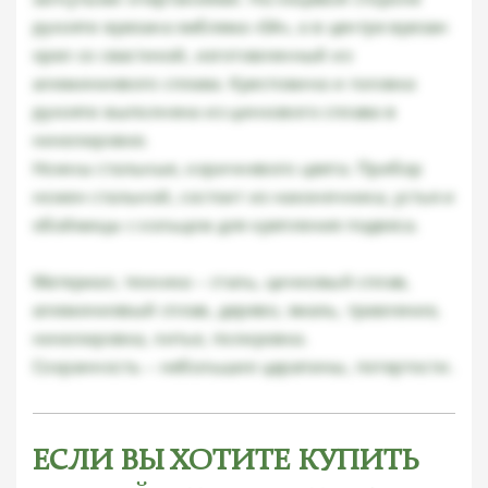
рукояти врезана эмблема «SA», а в центре врезан
орел со свастикой, изготовленный из
алюминиевого сплава. Крестовина и головка
рукояти выполнена из цинкового сплава в
никелировке.
Ножны стальные, коричневого цвета. Прибор
ножен стальной, состоит из наконечника, устья и
обоймицы с кольцом для крепления подвеса.
Материал, техника – сталь, цинковый сплав,
алюминиевый сплав, дерево, эмаль, травление,
никелировка, литье, полировка.
Сохранность – небольшие царапины, потертости.
ЕСЛИ ВЫ ХОТИТЕ КУПИТЬ