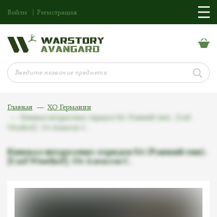
Войти
Регистрация
Главная
ХО Германии
Кинжал штурмовых отрядов SA (Ранний тип). [Carl
Wusthof]. От Алексея С.
Кинжал штурмовых отрядов SA (Ранний тип).
[Carl Wusthof]. От Алексея С.