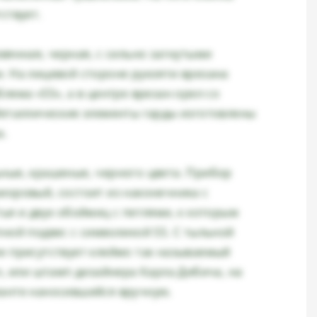
ствует.
вянная, черная, с сильно загнутыми
. На лицевой стороне рукояти врезана
лема «SS», а в центре врезан орел со
Металлические элементы гарды изготовлены
а.
ные, крашеные, черного цвета. Прибор
иоровый, состоит из наконечника с
ья и двух обоймиц с петлями, к которым
пной подвес с символикой SS. С тыльной
и присутствует клеймо так называемый
n, или штамп дизайнера Карла Дибича, на
анте наносившийся вручную.