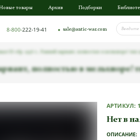
Новые товары
Архив
Подборки
Библиоте
8-800-
222-19-41
sale@antic-war.com
ал SS обр. 1936 г., Ранний вариант, полностью в мельхиоре! тип
вариант, полностью в мельхиоре! 
АРТИКУЛ:
Нет в н
ОПИСАНИЕ: