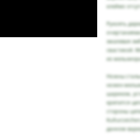
клеймо отсут
Рукоять дере
очертаниями
эмалевая эмб
свастикой. 
из мельхиор
Ножны сталь
ножен мельх
шариком, уст
крепится це
стороны цеп
Kulturzeiche
данном вари