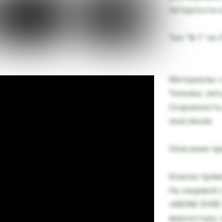
потертости о
Тип "В-1" по 
Материалы: с
Техника: лит
Сохранность
окисление.
Описание пр
Клинок прям
На лицевой 
«MEINE EHRE 
верностью),