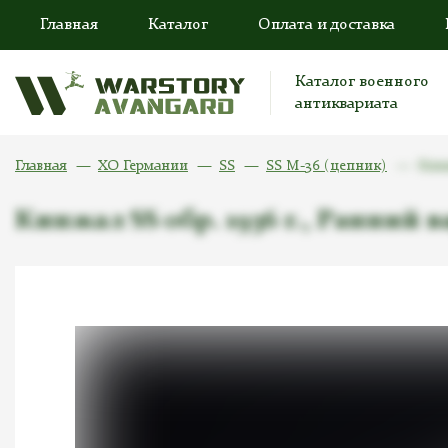
Главная
Каталог
Оплата и доставка
Каталог военного
антиквариата
Главная
ХО Германии
SS
SS M-36 (цепник)
Кинж
Кинжал SS обр. 1936 г., Ранний 