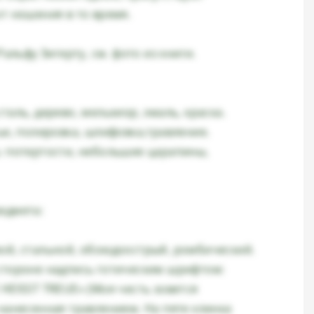
т ношения в то время.
Ральфу Зигерту, см. фото из книги.
таль, дерево, мельхиор, эмаль, краска.
ье, полировка, шлифовка,травление.
: потертости, небольшие царапины,
едмета:
ой, стальной, обоюдоострый, ромбический.
стороне надпись готическим шрифтом:
HEISST TREUE» (Моя честь зовется
 нанесенная травлением. На пяте клинка