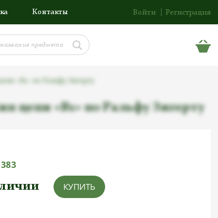
ка
Контакты
Войти
Регистрация
 цепи «B1» по Ральфу Зигерту
тип цепи «B1» по Ральфу Зигерту
1383
аличии
КУПИТЬ