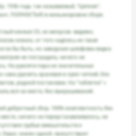
р. 1936 года. так называемый, "Цепник".
ант, ПОЛНОСТЬЮ в мельхиоровом сборе.
тный кинжал SS, из минусов- видимо,
оком клинок, от того надпись не такая
могла бы быть, но заводская шлифовка видна
ометрия не пострадала, ничего не
сь. На рукояти пара не значительных
о сама рукоять красивая и орел четкий, без
ектов, родной постановки. На "таблетке" с
аль вся на месте, без выкрашиваний.
ий добротный сбор, 100% комплектность без
а месте, ничего не переустанавливалось, не
тсутствие грубых вмешательств и
, Окрас ножен одной, присутствуют