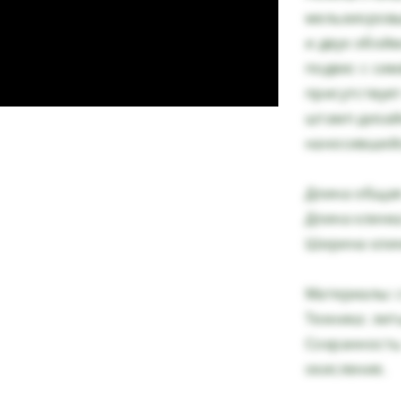
мельхиоровы
и двух обой
подвес с си
присутствует
штамп дизай
наносившийс
Длина общая 
Длина клинка
Ширина клинк
Материалы: с
Техника: лит
Сохранность
окисление.