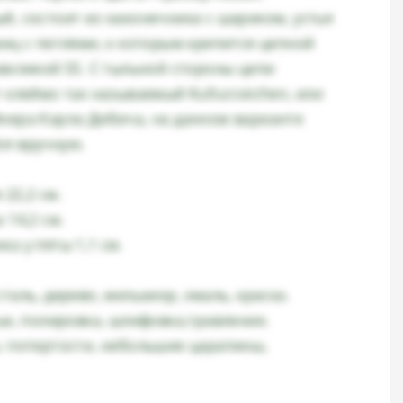
й, состоит из наконечника с шариком, устья
миц с петлями, к которым крепится цепной
мволикой SS. С тыльной стороны цепи
 клеймо так называемый Kulturzeichen, или
нера Карла Дибича, на данном варианте
я вручную.
22,2 см.
 14,2 см.
а у пяты 1,1 см.
таль, дерево, мельхиор, эмаль, краска.
ье, полировка, шлифовка,травление.
: потертости, небольшие царапины,