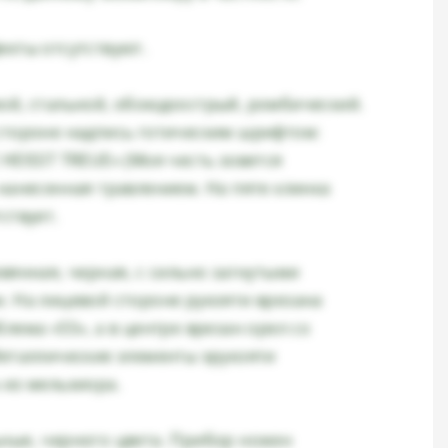
екты отсутствуют.
ой, стальной, обоюдоострый, ромбический.
стороне надпись готическим шрифтом:
HEISST TREUE» (Моя честь зовется
 нанесенная травлением. На пяте клинка
ствует.
вянная, черная, с сильно загнутыми
. На лицевой стороне рукояти врезана
лема «SS», а в центре врезан орел со
Металлические элементы эрукояти
 из мельхиора.
ные, черного цвета. Прибор ножен