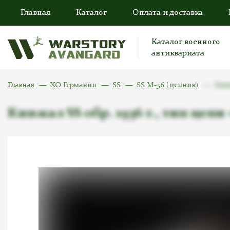
Главная
Каталог
Оплата и доставка
Каталог военного
антиквариата
Главная
ХО Германии
SS
SS M-36 (цепник)
Кинж
Кинжал SS обр. 1936 г., тип цепи