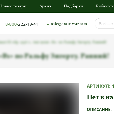
Новые товары
Архив
Подборки
Библиоте
8-800-
222-19-41
sale@antic-war.com
ал SS обр. 1936 г., тип цепи «B1» по Ральфу Зигерту. Ранний!
 «B1» по Ральфу Зигерту. Ранний!
АРТИКУЛ:
Нет в н
ОПИСАНИЕ: