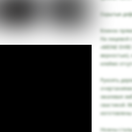
Скрытые деф
Клинок прям
На лицевой 
«MEINE EHRE 
верностью),
клеймо отсут
Рукоять дере
очертаниями
эмалевая эмб
свастикой. 
изготовлены
Ножны сталь