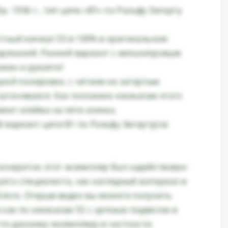
р. 1936 г., тип цепи «B1» по Ральфу Зигерту
тный кинжал SS в 100% в оригинальном
нареканий. Ранний вариант с мельхиоровым
жен и рукояти!
дной полировке, с четким не затертым
 затачивался. Как положено кинжалам этого
меет клейма на пяте клинка.
й вариант цепи В1 по Ральфу Зигерту(см
 конкретно этот экземпляр был задействован
шего специалиста, как наглядный материал в
блоге. Открыв видео вы можете получить
как по кинжалам SS с цепным подвесом в
 по данному экземпляру в частности.