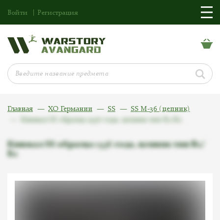
Войти
Регистрация
Главная
ХО Германии
SS
SS M-36 (цепник)
Кинжал SS образца 1936 года, цепник тип В2/Б2
Кинжал SS образца 1936 года, цепник тип В2/
Б2