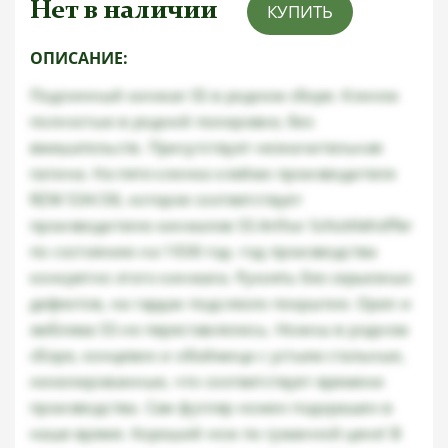
Нет в наличии
КУПИТЬ
ОПИСАНИЕ:
Подлинный кинжал SS в родном сборе. Клинок
полностью в родной полировке, без
вмешательств. Присутствует незначительная
патина. На пяте клинка клеймо производителя
RZM 534/38, которое соответствует
производителю кинжалов SS Arthur Schüttlehöffer
по состоянию на 1938 год- год производства
конкретно этого кинжала. Рукоять без серьезных
дефектов, на гардах подслезло покрытие. Орел и
эмблема SS не переставлялись. Ножны в родном
сборе, концевик и обоймица с устьем стальные,
никелированные, что соответствует времени
производства. Сам футляр ножен подкрашен в
наше время. Хороший нож по гуманной цене! В