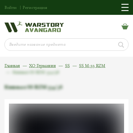
Войти
Регистрация
Главная
ХО Германии
SS
SS M-33 RZM
Кинжал SS RZM 534/38
Кинжал SS RZM 534/38