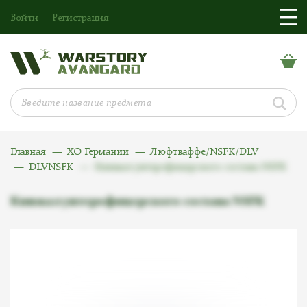
Войти
Регистрация
Главная
ХО Германии
Люфтваффе/NSFK/DLV
DLVNSFK
Кинжал унтерофицерского состава NSFK
Кинжал унтерофицерского состава NSFK