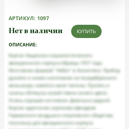
АРТИКУЛ:
1097
Нет в наличии
КУПИТЬ
ОПИСАНИЕ:
Кортик Национал-социалистического
авиационного корпуса образца 1937 года.
Изготовлен фирмой "Helbic" в Золингене. Прибор
рукояти и ножен изготовлен из посеребренного
мельхиора, имеется налет патины. Рукоять и
ножны обтянуты кожей темно-синего цвета.
Очень хорошее состояние. Довольно редкий.
Кортик идентичен кортикам офицеров
Германского воздушно-спортивного общества,
поскольку для авиационного корпуса