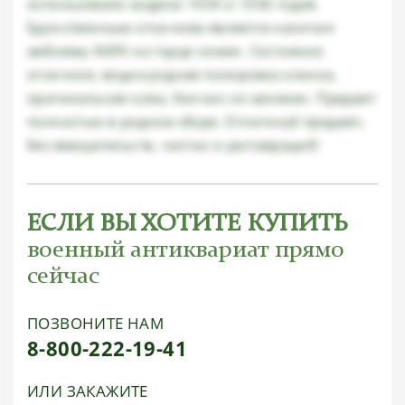
использовали модели 1934 и 1936 годов.
Единственным отличием является наличие
эмблемы NSFK на торце ножен. Состояние
отличное, видна родная полировка клинка,
оригинальная кожа, Кончик не заломан. Предмет
полностью в родном сборе. Отличный предмет,
без вмешательств, чистки и реставраций!
ЕСЛИ ВЫ ХОТИТЕ КУПИТЬ
военный антиквариат прямо
сейчас
ПОЗВОНИТЕ НАМ
8-800-222-19-41
ИЛИ ЗАКАЖИТЕ