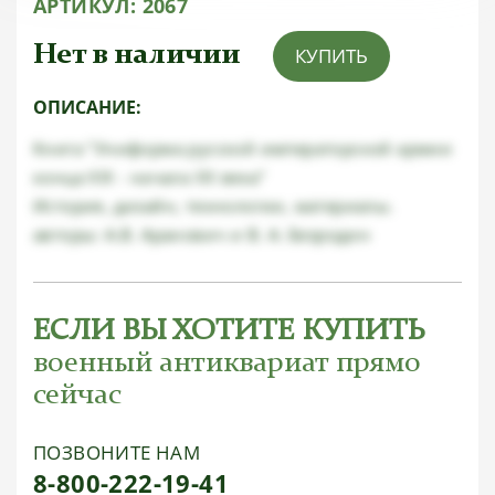
АРТИКУЛ:
2067
Нет в наличии
КУПИТЬ
ОПИСАНИЕ:
Книга "Униформа русской императорской армии
конца XIX - начала XX века"
История, дизайн, технологии, материалы.
авторы: А.В. Аранович и В. А. Безродин
ЕСЛИ ВЫ ХОТИТЕ КУПИТЬ
военный антиквариат прямо
сейчас
ПОЗВОНИТЕ НАМ
8-800-222-19-41