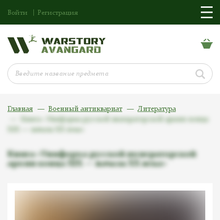
Войти
Регистрация
Главная
Военный антиквариат
Литература
Книга «Униформа русской императорской армии конца
XIX — начала XX века»
Книга «Униформа русской императорской
армии конца XIX — начала XX века»