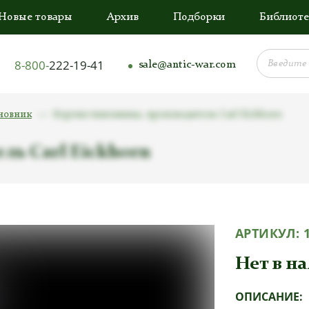
Новые товары
Архив
Подборки
Библиоте
8-800-
222-19-41
sale@antic-war.com
новник
Кортик чиновника, производитель Carl Eickhorn
ль Carl Eickhorn
АРТИКУЛ:
Нет в н
ОПИСАНИЕ: