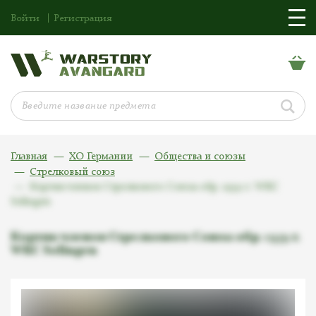
Войти
Регистрация
Главная
ХО Германии
Общества и союзы
Стрелковый союз
Кортик членов Стрелкового Союза обр. 1939 г. WKC
Solingen
Кортик членов Стрелкового Союза обр. 1939 г.
WKC Solingen