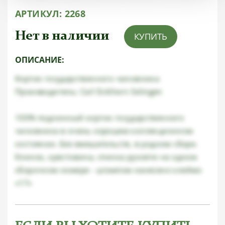
АРТИКУЛ:
2268
Нет в наличии
КУПИТЬ
ОПИСАНИЕ:
Кортик государственного чиновника
Производитель: Carl Eickhorn Solingen
100% подлинный кортик государственного
чиновника в очень хорошем коллекционном
состоянии. Без вмешательств, в родном сборе.
Клинок, крестовина, спинка рукояти на одном
сборочном номере - штампом нанесено клеймо
«17»