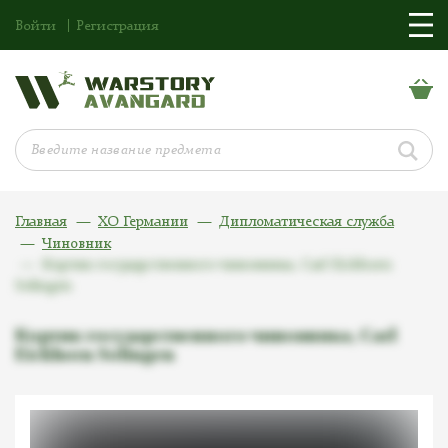
Войти
Регистрация
Главная
ХО Германии
Дипломатическая служба
Чиновник
Кортик государственного чиновника, Carl Eickhorn
Solingen
Кортик государственного чиновника, Carl
Eickhorn Solingen