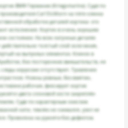
ортик ВМФ Германии (Kriegsmarine). Судя по
производителя Carl Eickhorn на пяте клинка
ственной обработке деталей кортика- это
ант исполнения. Кортик в очень хорошем
ом состоянии. На всех латунных деталях
т действительно толстый слой золочения,
ертый на выпуклых элементах. Клинок в
бработке, без посторонних вмешательств, не
 следы коррозии отсутствуют. Травление
нтрастное. Ножны ровные, без вмятин,
рестовине рабочая, фиксирует кортик
рукояти цвета слоновой кости закреплён
емляк. Судя по характерным окислам
анной нити, темляк не снимался, узел не
я. Проволока на рукояти без дефектов.