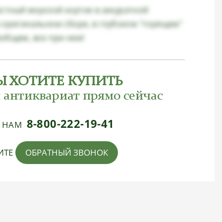
стный морской кортик в аккуратной
в оригинальном сборе, в глубоком "горящем"
вобщем, все при нем!
Ы ХОТИТЕ КУПИТЬ
 антиквариат прямо сейчас
8-800-222-19-41
Е НАМ
ИТЕ
ОБРАТНЫЙ ЗВОНОК