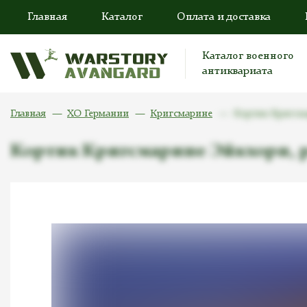
Главная
Каталог
Оплата и доставка
Каталог военного
антиквариата
Главная
ХО Германии
Кригсмарине
Кортик Кригсм
Кортик Кригсмарине Эйкхорн, 