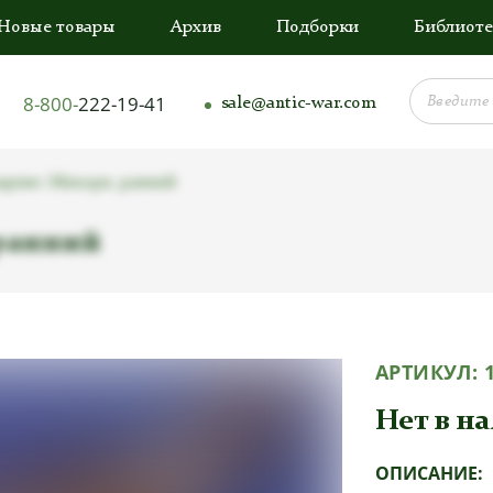
Новые товары
Архив
Подборки
Библиоте
8-800-
222-19-41
sale@antic-war.com
арине Эйкхорн, ранний
ранний
АРТИКУЛ:
Нет в н
ОПИСАНИЕ: