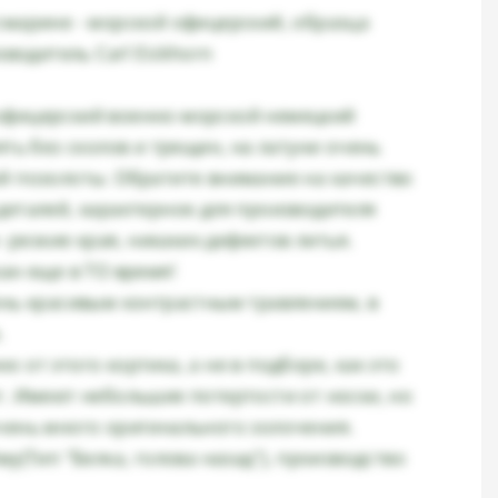
смарине - морской офицерский, образца
изводитель Carl Eickhorn
фицерский военно-морской немецкий
ять без сколов и трещин, на латуни очень
й позолоты. Обратите внимание на качество
деталей, характерное для производителя
n- резкие края, никаких дефектов литья.
ан еще в ТО время!
ень красивым контрастным травлением, в
.
 от этого кортика, а не в подборе, как это
т. Имеют небольшие потертости от носки, но
чень много оригинального золочения.
му(Тип "Белка, голова назад"), производство