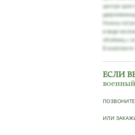
центре крес
удерживающа
Ножны латун
в виде молни
обоймиц с к
В комплекте 
ЕСЛИ В
военный
ПОЗВОНИТ
ИЛИ ЗАКАЖ