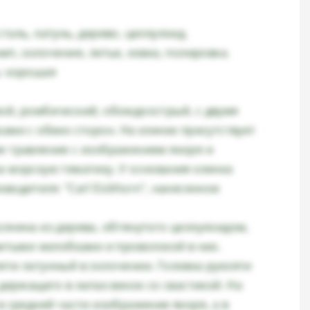
таль, латунь, дерево, целлулоид.
мп, золочение, литье, ковка, полировка.
: хорошая
ой, ромбический, обоюдоострый, с двумя
ами с обеих сторон. На клинке присутствует
е травление с изображением якоря и
а морскую тематику. У основания клинка
водителя: "Carl Eickhorn", нанесенное
олнена из дерева, обтянутого целлулоидом,
витыми желобками и проволокой в них.
яти латунный в золочении. Головка рукояти
 держащего в лапах венок со свастикой. На
в средней части изображение якоря, а в