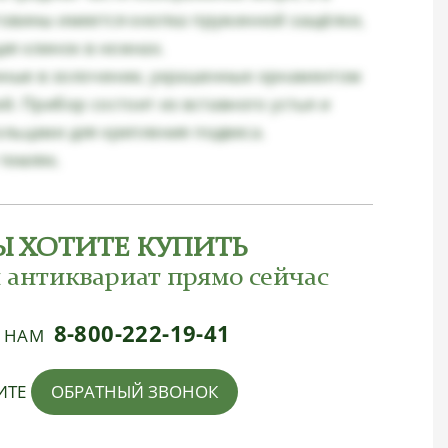
товины имеется кнопка пружинной защёлки,
я клинок в ножнах.
ные в золочении, украшенные орнаментом
й. Прибор состоит из вставного устья и
ольцами для крепления подвеса.
темляк.
Ы ХОТИТЕ КУПИТЬ
 антиквариат прямо сейчас
8-800-222-19-41
Е НАМ
ИТЕ
ОБРАТНЫЙ ЗВОНОК