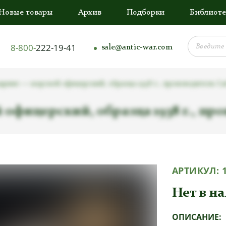
Новые товары
Архив
Подборки
Библиоте
8-800-
222-19-41
sale@antic-war.com
рине — морской офицерский, образца 1938 г., производитель Car
фицерский, образца 1938 г., про
АРТИКУЛ:
Нет в н
ОПИСАНИЕ: