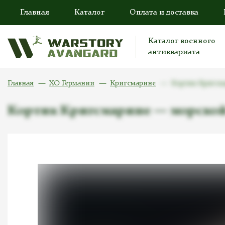
Главная
Каталог
Оплата и доставка
Каталог военного
антиквариата
Главная
ХО Германии
Кригсмарине
Кортик Кригсма
Кортик Кригсмарине — морской о