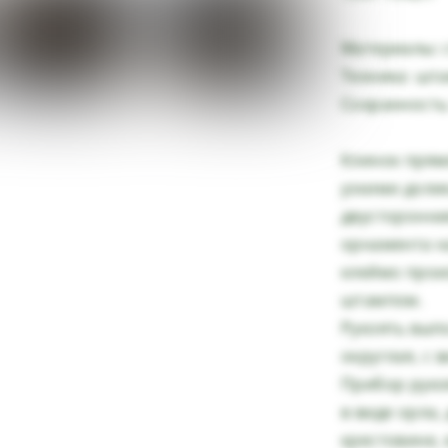
Материалы: с
Техника: шта
Сохранность
Клинок прям
узкими долик
двусторонни
орнамента н
клеймо произ
штампом.
Рукоять вып
округлая, с 
Прибор руко
в виде орла,
крестовине, 