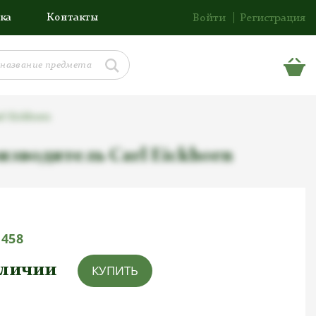
ка
Контакты
Войти
Регистрация
l Eickhorn
изводитель Carl Eickhorn
1458
аличии
КУПИТЬ