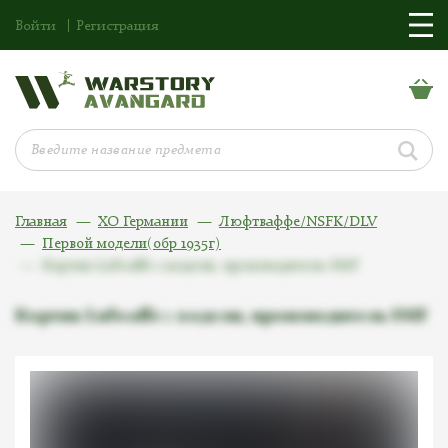
Войти
Регистрация
Главная
ХО Германии
Люфтваффе/NSFK/DLV
Первой модели(обр 1935г)
Кортик Lufwaffe 1 модели, производитель SMF
Кортик Lufwaffe 1 модели, производитель SMF