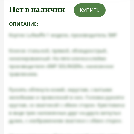
Нет в наличии
КУПИТЬ
ОПИСАНИЕ:
Кортик Lufwaffe 1 модели, производитель SMF
Клинок стальной, прямой, обоюдоострый,
никелированный. На пяте клинка клеймо
производителя «SMF SOLINGEN», нанесенное
травлением.
Рукоять обтянута кожей, округлая, с витыми
желобками и проволокой в них. Головка рукояти
круглая, со свастикой с обеих сторон. Крестовина
в виде трех наложенных друг на друга загнутых
дужек, с изображением свастики с обеих сторон.