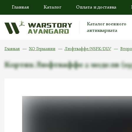
Главная
Каталог
Оплата и доставка
Каталог военного
антиквариата
Главная
ХО Германии
Люфтваффе/NSFK/DLV
Второ
Кортик Люфтваффе 2 модели (1937