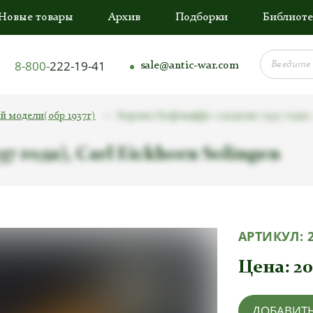
Новые товары
Архив
Подборки
Библиоте
8-800-
222-19-41
sale@antic-war.com
й модели(обр 1937г)
Кортик Люфтваффе 2 модели (1937 года), 
 года), Carl Eickhorn Solingen
АРТИКУЛ:
Цена:
20
ДОБАВИТЬ