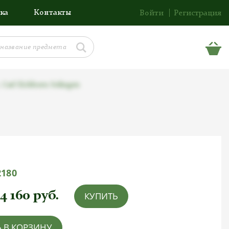
ка
Контакты
Войти
Регистрация
Carl Eickhorn Solingen
2180
4 160
руб.
КУПИТЬ
 В КОРЗИНУ