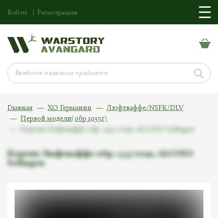
Войти
Регистрация
Главная
ХО Германии
Люфтваффе/NSFK/DLV
Первой модели(обр 1935г)
Кортик Люфтваффе обр. 1935 года, ALCOSO Solingen
Кортик Люфтваффе обр. 1935 года, ALCOSO
Solingen