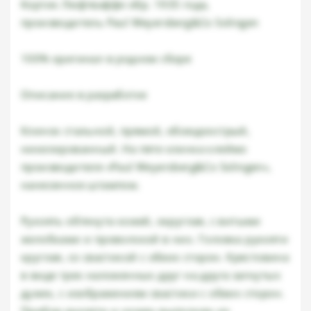
Кортик Люфтваффе обр. 1935 года,
производитель Paul Weyersberg&Co Solingen
100% оригинал в родном сборе
Описание в разработке
Клинок стальной, прямой, обоюдоострый,
никелированный. На пяте клинка клеймо
производителя «Paul Weyersberg&Co Solingen»,
нанесенное штампом.
Рукоять обтянута кожей, округлая, с витыми
желобками и проволокой в них. Головка рукояти
круглая, со свастикой с обеих сторон. Крестовина
в виде трех наложенных друг на друга загнутых
дужек, с изображением свастики с обеих сторон.