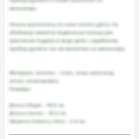
Прибор рукояти и ножен выполнен из
мельхиора.
Ножны выполнены из кожи синего цвета. На
обоймице имеются подвижные кольца для
крепления подвеса в виде цепи с карабином,
прибор рукояти так же выполнен из мельхиора.
Материал, техника – сталь, кожа, мельхиор,
литье, никелировка.
Размеры:
Длина общая – 44,6 см.
Длина клинка – 30,2 см.
Ширина клинка у пяты – 2,4 см.