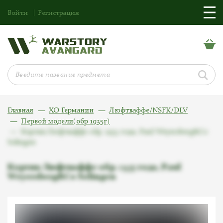
Войти
Регистрация
Главная
ХО Германии
Люфтваффе/NSFK/DLV
Первой модели(обр 1935г)
Кортик Люфтваффе обр. 1935 года, Paul Weyersberg&Co
Solingen
Кортик Люфтваффе обр. 1935 года, Paul
Weyersberg&Co Solingen