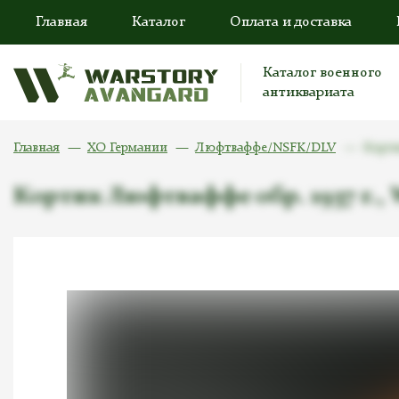
Главная
Каталог
Оплата и доставка
Каталог военного
антиквариата
Главная
ХО Германии
Люфтваффе/NSFK/DLV
Корти
Кортик Люфтваффе обр. 1937 г.,