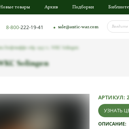
Новые товары
Архив
Подборки
Библиоте
8-800-
222-19-41
sale@antic-war.com
к Люфтваффе обр. 1937 г., WKC Solingen
 WKC Solingen
АРТИКУЛ:
УЗНАТЬ Ц
ОПИСАНИЕ: