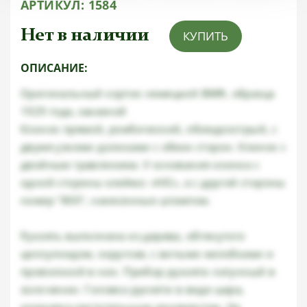
АРТИКУЛ:
1584
Нет в наличии
КУПИТЬ
ОПИСАНИЕ:
Оригинальный кортик немецкий ВМФ, образца
1929 года, заказной
Клинок прямой, ромбический, обоюдоострый, с
двумя узкими доликами с обеих сторон. Клинок с
двойным травлением. У основания клинка с
одной стороны клеймо: «HIC», а с другой стороны
номер "800", нанесенные штампом.
Рукоять выполнена из дерева, обтянутого
целлулоидом, округлая, с витыми желобками и
проволокой в них. Прибор рукояти латунный в
золочении. Головка рукояти в виде шара,
украшена растительным орнаментом. На