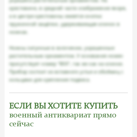
крестовине, в средней части изображение якоря,
а в центре крестовины имеется кнопка
пружинной защёлки, удерживающая клинок в
ножнах.
Ножны латунные в золочении, украшенные
растительным орнаментом. У основания ножен
присутствует номер "800", так же как на клинке.
Прибор состоит из вставного устья и обоймиц с
кольцами для крепления подвеса.
ЕСЛИ ВЫ ХОТИТЕ КУПИТЬ
военный антиквариат прямо
сейчас